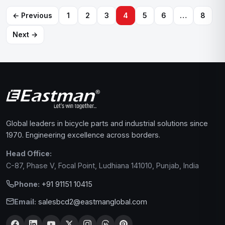
← Previous
1
2
3
4
5
6
…
8
Posts
Next →
pagination
Global leaders in bicycle parts and industrial solutions since
1970. Engineering excellence across borders.
Head Office:
C-87, Phase V, Focal Point, Ludhiana 141010, Punjab, India
Phone:
+91 91151 10415
Email:
salesbcd2@eastmanglobal.com