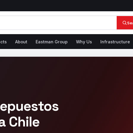
Se
cts
About
Eastman Group
Why Us
Infrastructure
repuestos
a Chile