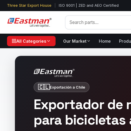
Three Star Export House
|
ISO 9001 | ZED and AEO Certified
All Categories
Our Market
Home
Produ
🇨🇱
Exportación a Chile
Exportador de 
para bicicletas 