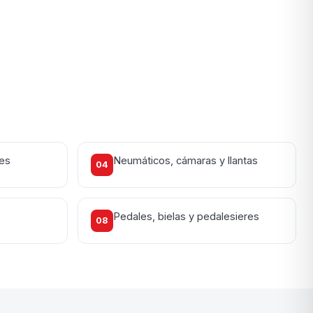
nes
Neumáticos, cámaras y llantas
04
Pedales, bielas y pedalesieres
08