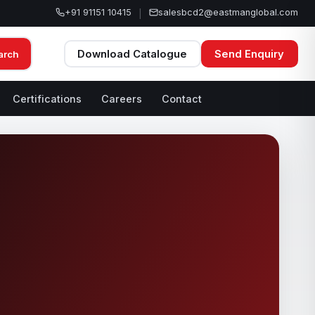
+91 91151 10415
salesbcd2@eastmanglobal.com
|
Download Catalogue
Send Enquiry
arch
Certifications
Careers
Contact