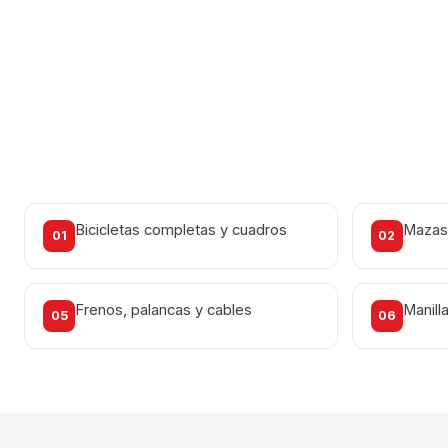
Bicicletas completas y cuadros
Mazas,
01
02
Frenos, palancas y cables
Manill
05
06